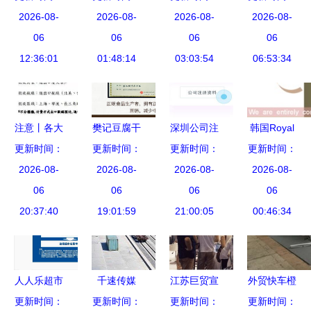
析 海外以
2026-08-
看国内igbt
2026-08-
正确海淘？
2026-08-
2026-08-
第三方it为
06
厂商在新能
06
国内贸易代
06
06
主,国内金
12:36:01
源汽车领域
01:48:14
理的角色与
03:03:54
06:53:34
融it供应商
现状
策略
具备后发优
势
注意丨各大
樊记豆腐干
深圳公司注
韩国Royal
船公司陆续
更新时间：
更新时间：
250g 休闲
册与代理记
更新时间：
罗伊雅纯金
更新时间：
开征低硫附
2026-08-
零食小吃卤
2026-08-
账服务全攻
2026-08-
化妆品诚招
2026-08-
加费，外贸
06
味香辣豆干
06
略 一站式
06
中国总代
06
和货代企业
20:37:40
厨房美食特
19:01:59
助力企业高
21:00:05
理，携手开
00:46:34
准备好买单
产方便速食
效启航
拓美丽新蓝
了？
海
人人乐超市
千速传媒
江苏巨贸宣
外贸快车橙
开启招商合
更新时间：
赋能工厂，
更新时间：
布主营业务
更新时间：
色风暴升级
更新时间：