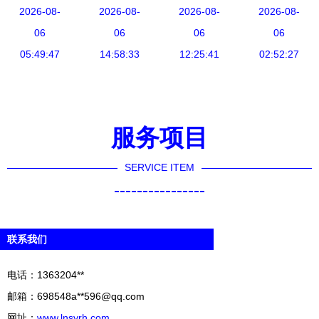
作新篇章，
2026-08-
以国内贸易
2026-08-
全面回归国
2026-08-
VR看厂技
2026-08-
携手共赢国
06
代理加速外
06
内，发布智
06
术助力中国
06
内贸易代理
05:49:47
贸出口步伐
14:58:33
慧健康新战
12:25:41
外贸企业打
02:52:27
未来
略及系列产
开海外市场
品
新局面
服务项目
SERVICE ITEM
----------------
联系我们
电话：1363204**
邮箱：698548a**
596@qq.com
网址：
www.lnsyrh.com