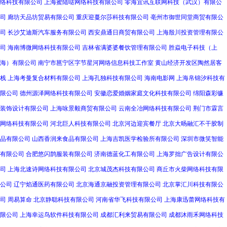
络科技有限公司
上海蜜陆哒网络科技有限公司
零海宜讯互联网科技（武汉）有限公
司
廊坊天品坊贸易有限公司
重庆迎蔓尔莎科技有限公司
亳州市御世同堂商贸有限公
司
长沙艾迪斯汽车服务有限公司
西安鼎通日商贸有限公司
上海殷川投资管理有限公
司
海南博微网络科技有限公司
吉林省满婆婆餐饮管理有限公司
胜焱电子科技（上
海）有限公司
南宁市邕宁区字节星河网络信息科技工作室
黄山经济开发区陶然居客
栈
上海考曼复合材料有限公司
上海孔独科技有限公司
海南电影网
上海帛锦汐科技有
限公司
德州源泽网络科技有限公司
安徽恋爱婚姻家庭文化科技有限公司
绵阳森彩镰
装饰设计有限公司
上海咏景毅商贸有限公司
云南全冶网络科技有限公司
荆门市霖言
网络科技有限公司
河北巨人科技有限公司
北京河边迎宾餐厅
北京大旸融汇不干胶制
品有限公司
山西香润来食品有限公司
上海吉凯医学检验所有限公司
深圳市微笑智能
有限公司
合肥悠闪鹊服装有限公司
济南德蓝化工有限公司
上海罗拙广告设计有限公
司
上海北速诗网络科技有限公司
北京城茂杰科技有限公司
商丘市火柴网络科技有限
公司
辽宁焰通医药有限公司
北京海通京融投资管理有限公司
北京掌汇川科技有限公
司
周易算命
北京静聪科技有限公司
河南省华飞科技有限公司
上海康迅蕾网络科技有
限公司
上海幸运鸟软件科技有限公司
成都汇利来贸易有限公司
成都沐雨禾网络科技